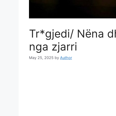
Tr*gjedi/ Nëna dh
nga zjarri
May 25, 2025
by
Author