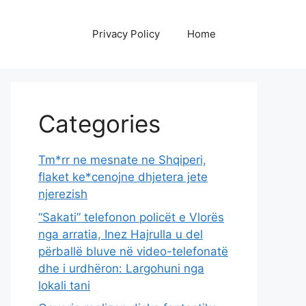
Privacy Policy
Home
Categories
Tm*rr ne mesnate ne Shqiperi,
flaket ke*cenojne dhjetera jete
njerezish
“Sakati” telefonon policët e Vlorës
nga arratia, Inez Hajrulla u del
përballë bluve në video-telefonatë
dhe i urdhëron: Largohuni nga
lokali tani