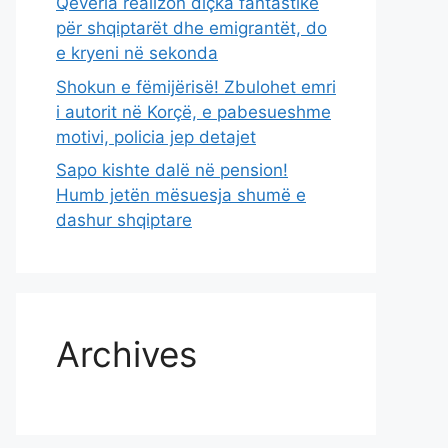
Qeveria realizon diçka fantastike
për shqiptarët dhe emigrantët, do
e kryeni në sekonda
Shokun e fëmijërisë! Zbulohet emri
i autorit në Korçë, e pabesueshme
motivi, policia jep detajet
Sapo kishte dalë në pension!
Humb jetën mësuesja shumë e
dashur shqiptare
Archives