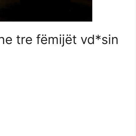
e tre fëmijët vd*sin