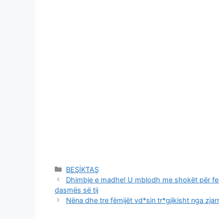
Categories
BEŞİKTAŞ
Dhimbje e madhe! U mblodh me shokët për fest
dasmës së tij
Nëna dhe tre fëmijët vd*sin tr*gjikisht nga zjarri