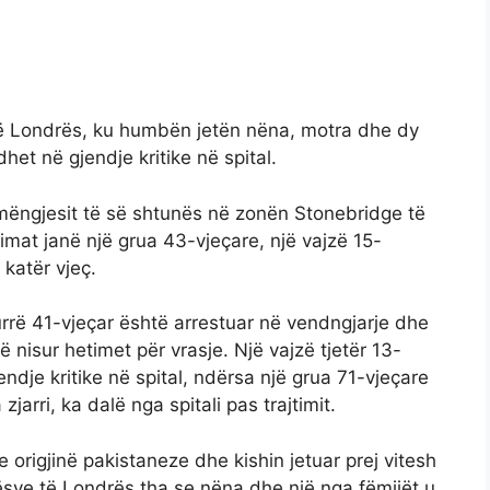
 të Londrës, ku humbën jetën nëna, motra dhe dy
het në gjendje kritike në spital.
 mëngjesit të së shtunës në zonën Stonebridge të
timat janë një grua 43-vjeçare, një vajzë 15-
katër vjeç.
urrë 41-vjeçar është arrestuar në vendngjarje dhe
isur hetimet për vrasje. Një vajzë tjetër 13-
endje kritike në spital, ndërsa një grua 71-vjeçare
jarri, ka dalë nga spitali pas trajtimit.
origjinë pakistaneze dhe kishin jetuar prej vitesh
ikësve të Londrës tha se nëna dhe një nga fëmijët u