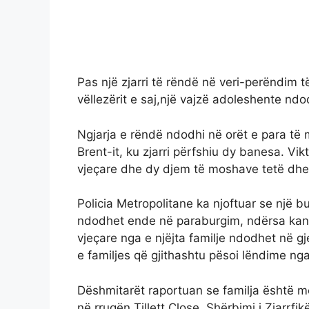
Pas një zjarri të rëndë në veri-perëndim
vëllezërit e saj,një vajzë adoleshente ndod
Ngjarja e rëndë ndodhi në orët e para të
Brent-it, ku zjarri përfshiu dy banesa. Vik
vjeçare dhe dy djem të moshave tetë dhe 
Policia Metropolitane ka njoftuar se një b
ndodhet ende në paraburgim, ndërsa kanë n
vjeçare nga e njëjta familje ndodhet në gj
e familjes që gjithashtu pësoi lëndime nga z
Dëshmitarët raportuan se familja është me 
në rrugën Tillett Close. Shërbimi i Zjarrf