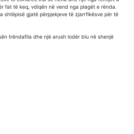
ër fat të keq, vdiqën në vend nga plagët e rënda.
a shtëpisë gjatë përpjekjeve të zjarrfikësve për të
ën trëndafila dhe një arush lodër blu në shenjë