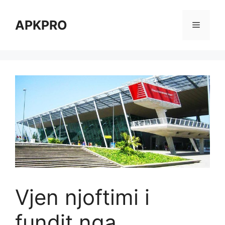
Skip
to
APKPRO
Menu
content
Vjen njoftimi i
fundit nga