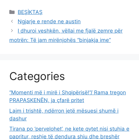
Categories
BEŞİKTAŞ
Ngjarje e rende ne austin
I dhuroi veshkën, vëllai me fjalë zemre për
motrën: Të jam mirënjohës “binjakja ime”
Categories
“Momenti më i mirë i Shqipërisë!”/ Rama tregon
PRAPASKENËN, ja çfarë pritet
Lajm i trishtë, ndërron jetë mësuesi shumē i
dashur
Tirana po ‘pervelohet’, ne kete qytet nisi stuhia e
papritur, reshje të dendura shiu dhe breshër