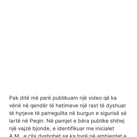
Pak ditë më parë publikuam një video që ka
vënë në qendër të hetimeve një rast të dyshuar
të hyrjeve të parregullta në burgun e sigurisë së
lartë në Peqin. Në pamjet e bëra publike shihej
një vajzë bjonde, e identifikuar me inicialet
A.M., e cila dyshohet se ka hyrë në ambientet e