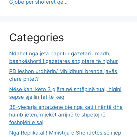
Gjobë për shoferët që…
Categories
Ndahet nga jeta papritur gazetari i madh,
bashkëshorti i gazetares shqiptare të njohur
PD lëshon urdhërin/ Mblidhuni brenda javës,
çfarë pritet?
Nëse keni këto 3 gjëra në shtëpinë tuaj, hiqini
sepse sjellin fat të keq
38-vjeçarja shtatzënë bie nga kati i nëntë dhe
humb jetën, mjekët arrijnë të shpëtojnë
foshnjën e saj
Nga Replika.al ! Ministrja e Shëndetësisë i jep