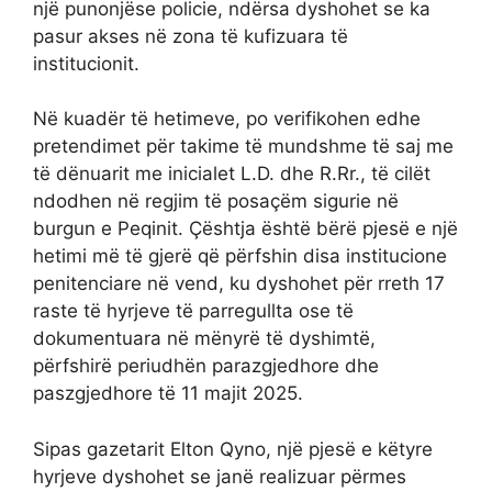
një punonjëse policie, ndërsa dyshohet se ka
pasur akses në zona të kufizuara të
institucionit.
Në kuadër të hetimeve, po verifikohen edhe
pretendimet për takime të mundshme të saj me
të dënuarit me inicialet L.D. dhe R.Rr., të cilët
ndodhen në regjim të posaçëm sigurie në
burgun e Peqinit. Çështja është bërë pjesë e një
hetimi më të gjerë që përfshin disa institucione
penitenciare në vend, ku dyshohet për rreth 17
raste të hyrjeve të parregullta ose të
dokumentuara në mënyrë të dyshimtë,
përfshirë periudhën parazgjedhore dhe
paszgjedhore të 11 majit 2025.
Sipas gazetarit Elton Qyno, një pjesë e këtyre
hyrjeve dyshohet se janë realizuar përmes