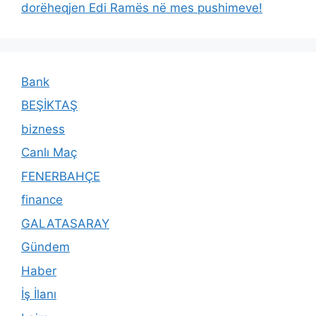
dorëheqjen Edi Ramës në mes pushimeve!
Bank
BEŞİKTAŞ
bizness
Canlı Maç
FENERBAHÇE
finance
GALATASARAY
Gündem
Haber
İş İlanı