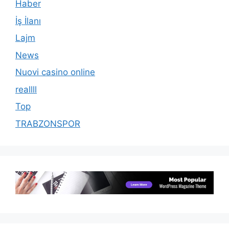
Haber
İş İlanı
Lajm
News
Nuovi casino online
reallll
Top
TRABZONSPOR