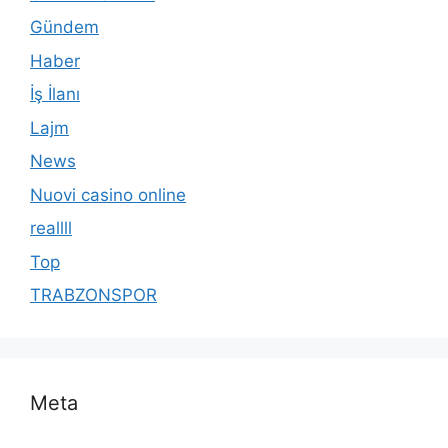
Gündem
Haber
İş İlanı
Lajm
News
Nuovi casino online
reallll
Top
TRABZONSPOR
Meta