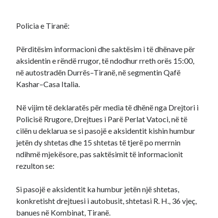
Policia e Tiranë:
Përditësim informacioni dhe saktësim i të dhënave për
aksidentin e rëndë rrugor, të ndodhur rreth orës 15:00,
në autostradën Durrës–Tiranë, në segmentin Qafë
Kashar–Casa Italia.
Në vijim të deklaratës për media të dhënë nga Drejtori i
Policisë Rrugore, Drejtues i Parë Perlat Vatoci, në të
cilën u deklarua se si pasojë e aksidentit kishin humbur
jetën dy shtetas dhe 15 shtetas të tjerë po merrnin
ndihmë mjekësore, pas saktësimit të informacionit
rezulton se:
Si pasojë e aksidentit ka humbur jetën një shtetas,
konkretisht drejtuesi i autobusit, shtetasi R. H., 36 vjeç,
banues në Kombinat, Tiranë.