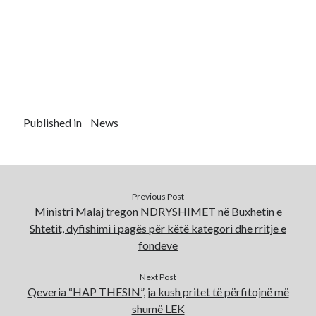
Published in
News
Previous Post
Ministri Malaj tregon NDRYSHIMET në Buxhetin e
Shtetit, dyfishimi i pagës për këtë kategori dhe rritje e
fondeve
Next Post
Qeveria “HAP THESIN”, ja kush pritet të përfitojnë më
shumë LEK