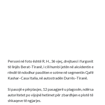
Personi në foto është R. H., 36 vjeç, drejtuesi i furgonit
të linjës Berat–Tiranë, i cili humbi jetën në aksidentin e
rëndë të ndodhur pasditen e sotme në segmentin Qafë
Kashar–Casa Italia, në autostradën Durrës–Tiranë.
Si pasojë e përplasjes, 12 pasagjerë u plagosën, ndërsa
autoritetet po vijojnë hetimet për zbardhjen e plotë të
shkaqeve të ngjarjes.