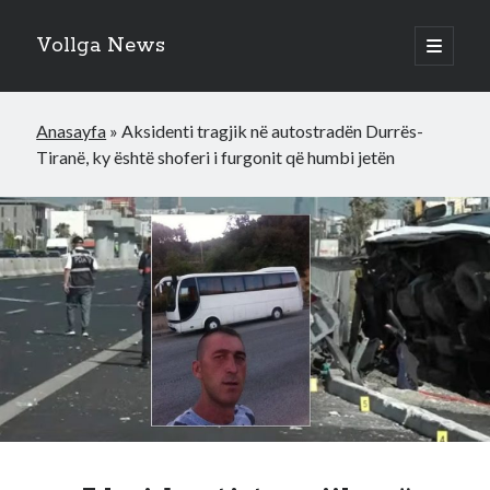
Vollga News
open
primary
menu
Anasayfa
»
Aksidenti tragjik në autostradën Durrës-
Tiranë, ky është shoferi i furgonit që humbi jetën