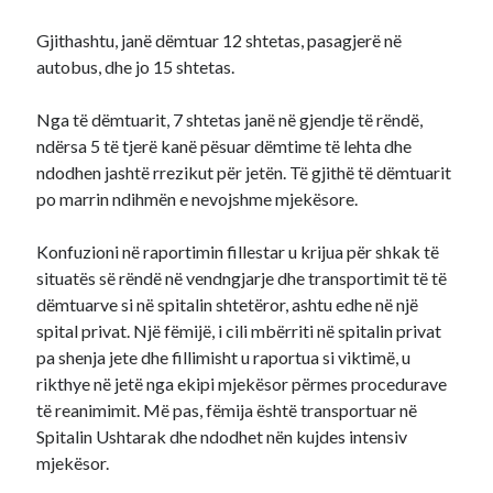
Gjithashtu, janë dëmtuar 12 shtetas, pasagjerë në
autobus, dhe jo 15 shtetas.
Nga të dëmtuarit, 7 shtetas janë në gjendje të rëndë,
ndërsa 5 të tjerë kanë pësuar dëmtime të lehta dhe
ndodhen jashtë rrezikut për jetën. Të gjithë të dëmtuarit
po marrin ndihmën e nevojshme mjekësore.
Konfuzioni në raportimin fillestar u krijua për shkak të
situatës së rëndë në vendngjarje dhe transportimit të të
dëmtuarve si në spitalin shtetëror, ashtu edhe në një
spital privat. Një fëmijë, i cili mbërriti në spitalin privat
pa shenja jete dhe fillimisht u raportua si viktimë, u
rikthye në jetë nga ekipi mjekësor përmes procedurave
të reanimimit. Më pas, fëmija është transportuar në
Spitalin Ushtarak dhe ndodhet nën kujdes intensiv
mjekësor.