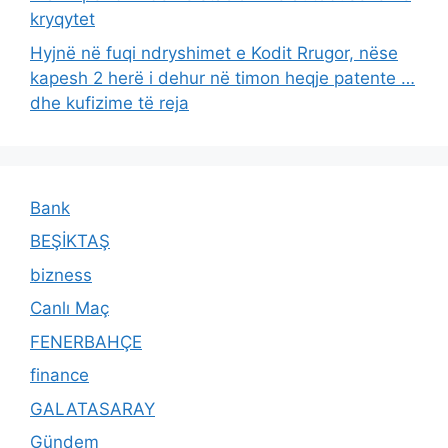
kryqytet
Hyjnë në fuqi ndryshimet e Kodit Rrugor, nëse
kapesh 2 herë i dehur në timon heqje patente …
dhe kufizime të reja
Bank
BEŞİKTAŞ
bizness
Canlı Maç
FENERBAHÇE
finance
GALATASARAY
Gündem