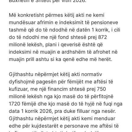
Buxhetin e Shtetit për vitin 2026.
Më konkretisht përmes këtij akti ne kemi
mundësuar afrimin e indeksimit të pensioneve
tashmë që do të ndodhë në datën 1 korrik, i cili
do të ndodhi me një fond shtesë prej 872
milionë lekësh, plani i qeverisë është që
indeksimi në muajin e ardhshëm të afrohet në
muajin prill ashtu si ka qenë edhe më herët.
Gjithashtu nëpërmjet këtij akti normativ
dyfishojmë pagesën për fëmijët me aftësi të
kufizuar, me një financim shtesë prej 750
milionë lekësh nga kjo masë do të përfitojnë
1720 fëmijë dhe kjo masë do të hyjë në fuqi nga
data 1 korrik 2026, pra duke filluar nga nesër.
Gjithashtu nëpërmjet këtij akti kemi menduar
edhe për kujdestarët e personave me aftësi të