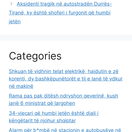
Aksidenti tragjik në autostradën Durrës-
Tiranë, ky është shoferi i furgonit që humbi
jetën
Categories
Shkuan të vidhnin telat elektrikë, hajdutin e zë
korenti, dy bashkëpunëtorët e tij e lanë të vdkur
në makinë
Rama pas pak ditësh ndryshon qeverinë, kush
janë 6 ministrat që largohen
34-vjeçari që humbi jetën është djali i
këngëtarit të njohur shqiptar
Alarm për b*mbë në stacionin e autobusëve në