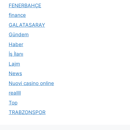
FENERBAHÇE
finance
GALATASARAY
Gündem
Haber
İş İlanı
Lajm
News
Nuovi casino online
reallll
Top
TRABZONSPOR