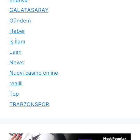
GALATASARAY
Gündem
Haber
İş İlanı
Lajm
News
Nuovi casino online
reallll
Top
TRABZONSPOR