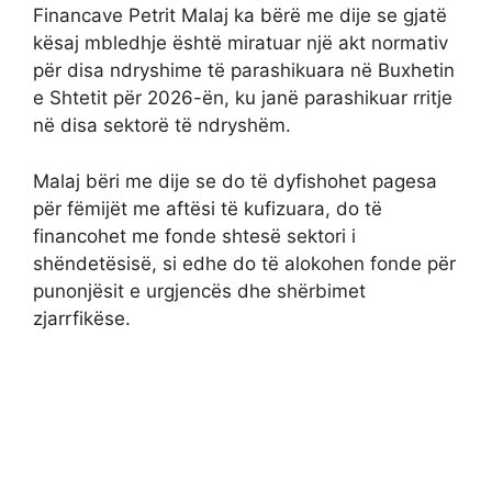
Financave Petrit Malaj ka bërë me dije se gjatë
kësaj mbledhje është miratuar një akt normativ
për disa ndryshime të parashikuara në Buxhetin
e Shtetit për 2026-ën, ku janë parashikuar rritje
në disa sektorë të ndryshëm.
Malaj bëri me dije se do të dyfishohet pagesa
për fëmijët me aftësi të kufizuara, do të
financohet me fonde shtesë sektori i
shëndetësisë, si edhe do të alokohen fonde për
punonjësit e urgjencës dhe shërbimet
zjarrfikëse.