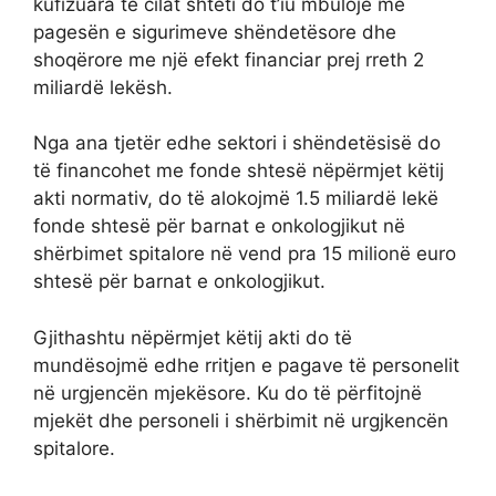
kufizuara të cilat shteti do t’iu mbulojë me
pagesën e sigurimeve shëndetësore dhe
shoqërore me një efekt financiar prej rreth 2
miliardë lekësh.
Nga ana tjetër edhe sektori i shëndetësisë do
të financohet me fonde shtesë nëpërmjet këtij
akti normativ, do të alokojmë 1.5 miliardë lekë
fonde shtesë për barnat e onkologjikut në
shërbimet spitalore në vend pra 15 milionë euro
shtesë për barnat e onkologjikut.
Gjithashtu nëpërmjet këtij akti do të
mundësojmë edhe rritjen e pagave të personelit
në urgjencën mjekësore. Ku do të përfitojnë
mjekët dhe personeli i shërbimit në urgjkencën
spitalore.