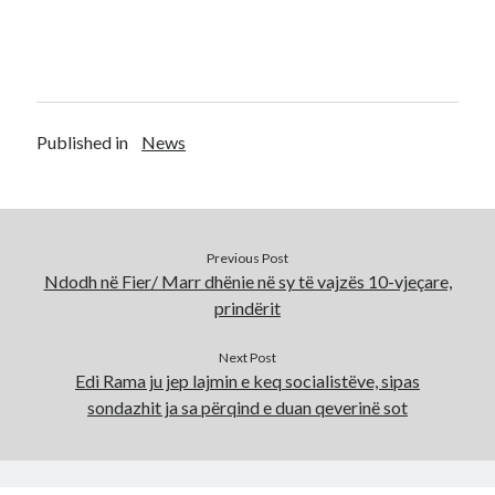
Published in
News
Previous Post
Ndodh në Fier/ Marr dhënie në sy të vajzës 10-vjeçare,
prindërit
Next Post
Edi Rama ju jep lajmin e keq socialistëve, sipas
sondazhit ja sa përqind e duan qeverinë sot