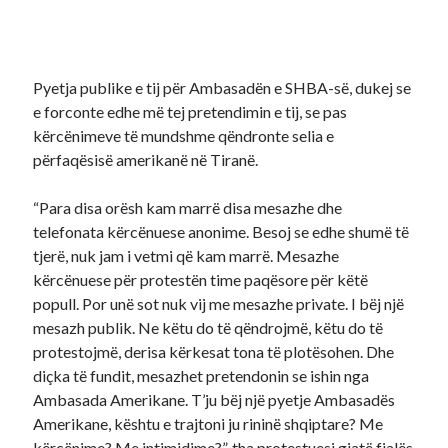
Pyetja publike e tij për Ambasadën e SHBA-së, dukej se
e forconte edhe më tej pretendimin e tij, se pas
kërcënimeve të mundshme qëndronte selia e
përfaqësisë amerikanë në Tiranë.
“Para disa orësh kam marrë disa mesazhe dhe
telefonata kërcënuese anonime. Besoj se edhe shumë të
tjerë, nuk jam i vetmi që kam marrë. Mesazhe
kërcënuese për protestën time paqësore për këtë
popull. Por unë sot nuk vij me mesazhe private. I bëj një
mesazh publik. Ne këtu do të qëndrojmë, këtu do të
protestojmë, derisa kërkesat tona të plotësohen. Dhe
diçka të fundit, mesazhet pretendonin se ishin nga
Ambasada Amerikane. T’ju bëj një pyetje Ambasadës
Amerikane, kështu e trajtoni ju rininë shqiptare? Me
kërcënime? Me intimidime?”, tha protestuesi gjatë fjalës