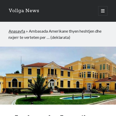
Vollga News
open
primary
menu
Anasayfa
»
Ambasada Amerikane thyen heshtjen dhe
nxjerr te verteten per … (deklarata)