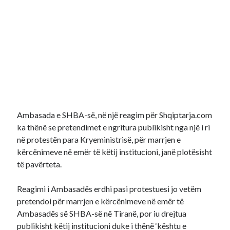
Ambasada e SHBA-së, në një reagim për Shqiptarja.com
ka thënë se pretendimet e ngritura publikisht nga një i ri
në protestën para Kryeministrisë, për marrjen e
kërcënimeve në emër të këtij institucioni, janë plotësisht
të pavërteta.
Reagimi i Ambasadës erdhi pasi protestuesi jo vetëm
pretendoi për marrjen e kërcënimeve në emër të
Ambasadës së SHBA-së në Tiranë, por iu drejtua
publikisht këtij institucioni duke i thënë ‘kështu e