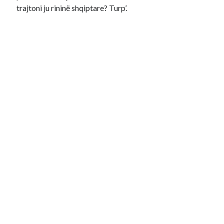
trajtoni ju rininë shqiptare? Turp’.