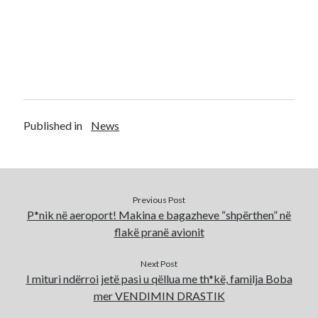
Published in
News
Previous Post
P*nik në aeroport! Makina e bagazheve “shpërthen” në
flakë pranë avionit
Next Post
I mituri ndërroi jetë pasi u qëllua me th*kë, familja Boba
mer VENDIMIN DRASTIK