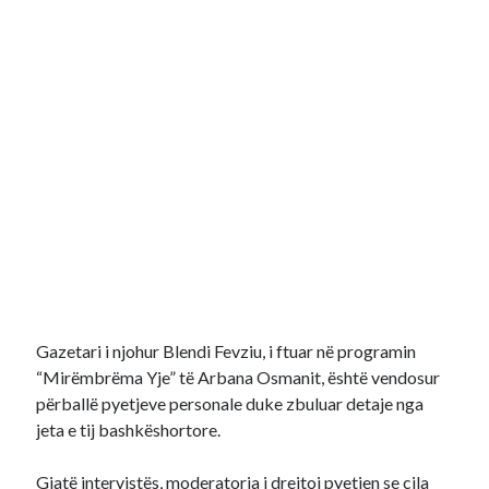
Gazetari i njohur Blendi Fevziu, i ftuar në programin
“Mirëmbrëma Yje” të Arbana Osmanit, është vendosur
përballë pyetjeve personale duke zbuluar detaje nga
jeta e tij bashkëshortore.
Gjatë intervistës, moderatorja i drejtoi pyetjen se cila