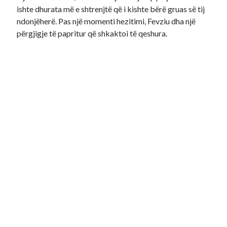
ishte dhurata më e shtrenjtë që i kishte bërë gruas së tij
ndonjëherë. Pas një momenti hezitimi, Fevziu dha një
përgjigje të papritur që shkaktoi të qeshura.