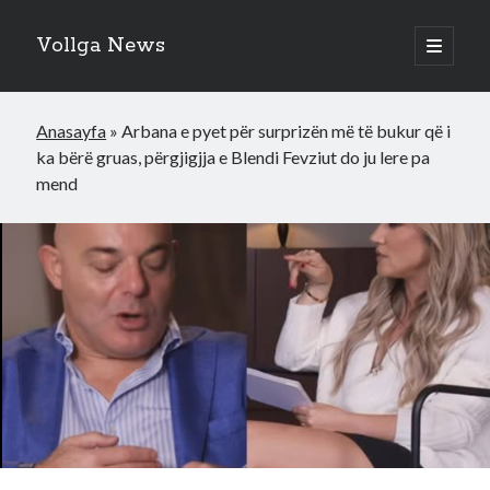
Vollga News
open
primary
menu
Anasayfa
»
Arbana e pyet për surprizën më të bukur që i
ka bërë gruas, përgjigjja e Blendi Fevziut do ju lere pa
mend