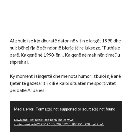
Ai zbuloi se kjo dhuratë daton në vitin e largët 1998 dhe
nuk bëhej fjalë për ndonjë blerje të re luksoze. “Puthja e
parë. Ka qenë në 1998-ën… Ka qenë në makinën time,” u
shpreh ai.
Ky moment i sinqertë dhe me nota humori zbuloi një anë
tjetër të gazetarit, i cili e kaloi situatën me sportivitet
përballë Arbanës.
Video
Media error: Format(s) not supported or source(s) not found
Player
Download File: https://shqiperia-ime.com/wp-
content/uploads/2025/12/VID_20251205_005951_929.mp4?_=1