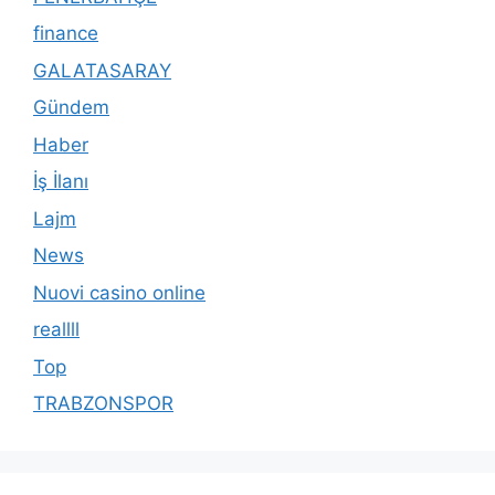
finance
GALATASARAY
Gündem
Haber
İş İlanı
Lajm
News
Nuovi casino online
reallll
Top
TRABZONSPOR