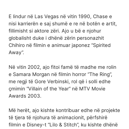
E lindur në Las Vegas në vitin 1990, Chase e
nisi karrierën e saj shumë e re në botën e artit,
fillimisht si aktore zëri. Ajo u bë e njohur
globalisht duke i dhënë zërin personazhit
Chihiro në filmin e animuar japonez “Spirited
Away”.
Në vitin 2002, ajo fitoi famë të madhe me rolin
e Samara Morgan në filmin horror “The Ring”,
me regji të Gore Verbinski, rol që i solli edhe
çmimin “Villain of the Year” në MTV Movie
Awards 2003.
Më herët, ajo kishte kontribuar edhe në projekte
të tjera të njohura të animacionit, përfshirë
filmin e Disney-t “Lilo & Stitch”, ku kishte dhënë