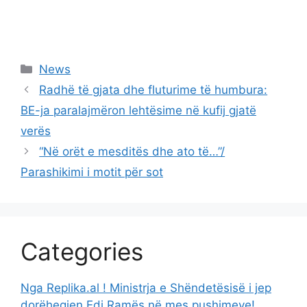
Categories
News
Radhë të gjata dhe fluturime të humbura:
BE-ja paralajmëron lehtësime në kufij gjatë
verës
“Në orët e mesditës dhe ato të…”/
Parashikimi i motit për sot
Categories
Nga Replika.al ! Ministrja e Shëndetësisë i jep
dorëheqjen Edi Ramës në mes pushimeve!