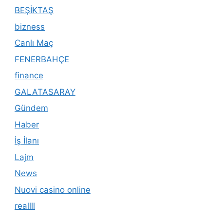
BEŞİKTAŞ
bizness
Canlı Maç
FENERBAHÇE
finance
GALATASARAY
Gündem
Haber
İş İlanı
Lajm
News
Nuovi casino online
reallll