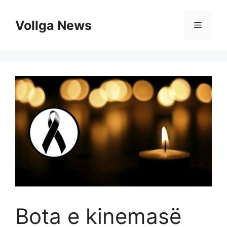
Skip
to
Vollga News
Menu
content
Bota e kinemasë