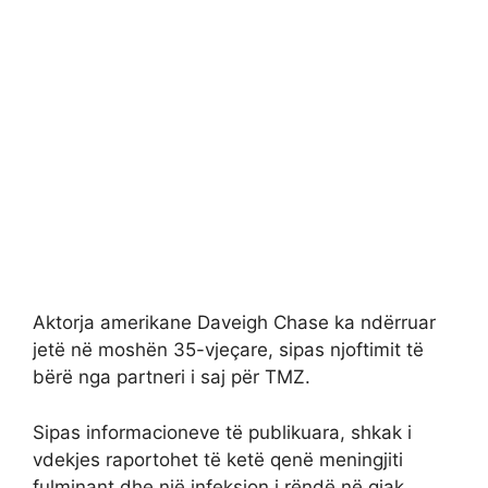
Aktorja amerikane Daveigh Chase ka ndërruar
jetë në moshën 35-vjeçare, sipas njoftimit të
bërë nga partneri i saj për TMZ.
Sipas informacioneve të publikuara, shkak i
vdekjes raportohet të ketë qenë meningjiti
fulminant dhe një infeksion i rëndë në gjak.