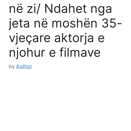
në zi/ Ndahet nga
jeta në moshën 35-
vjeçare aktorja e
njohur e filmave
by
Author