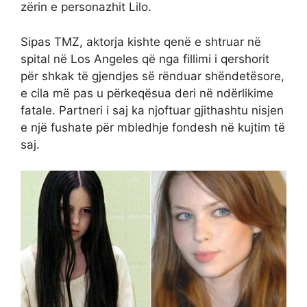
zërin e personazhit Lilo.
Sipas TMZ, aktorja kishte qenë e shtruar në
spital në Los Angeles që nga fillimi i qershorit
për shkak të gjendjes së rënduar shëndetësore,
e cila më pas u përkeqësua deri në ndërlikime
fatale. Partneri i saj ka njoftuar gjithashtu nisjen
e një fushate për mbledhje fondesh në kujtim të
saj.