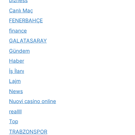
bizness
Canlı Maç
FENERBAHÇE
finance
GALATASARAY
Gündem
Haber
İş İlanı
Lajm
News
Nuovi casino online
reallll
Top
TRABZONSPOR