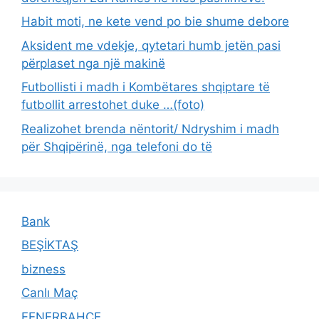
Habit moti, ne kete vend po bie shume debore
Aksident me vdekje, qytetari humb jetën pasi
përplaset nga një makinë
Futbollisti i madh i Kombëtares shqiptare të
futbollit arrestohet duke …(foto)
Realizohet brenda nëntorit/ Ndryshim i madh
për Shqipërinë, nga telefoni do të
Bank
BEŞİKTAŞ
bizness
Canlı Maç
FENERBAHÇE