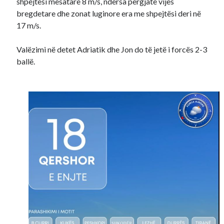
shpejtësi mesatare 8 m/s, ndërsa përgjatë vijës
bregdetare dhe zonat luginore era me shpejtësi deri në
17 m/s.
Valëzimi në detet Adriatik dhe Jon do të jetë i forcës 2-3
ballë.