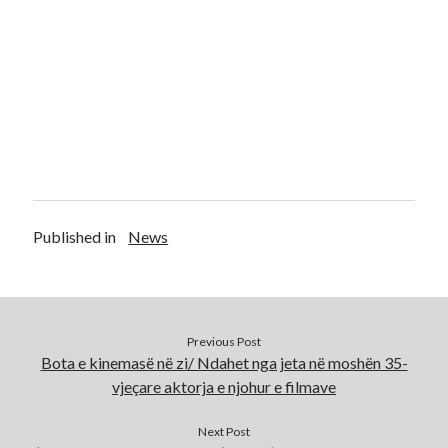
Published in
News
Previous Post
Bota e kinemasë në zi/ Ndahet nga jeta në moshën 35-
vjeçare aktorja e njohur e filmave
Next Post