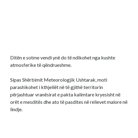
Ditën e sotme vendi ynë do të ndikohet nga kushte
atmosferike të qëndrueshme.
Sipas Shërbimit Meteorologjik Ushtarak, moti
parashikohet i kthjellët në të gjithë territorin
përjashtuar vranësirat e pakta kalimtare kryesisht në
orët e mesditës dhe ato të pasdites në relievet malore në
lindje.