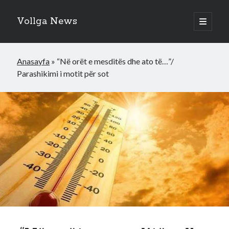
Vollga News
open
primary
menu
Anasayfa
»
“Në orët e mesditës dhe ato të…”/
Parashikimi i motit për sot