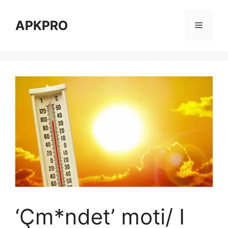
Skip
to
APKPRO
Menu
content
‘Çm*ndet’ moti/ I