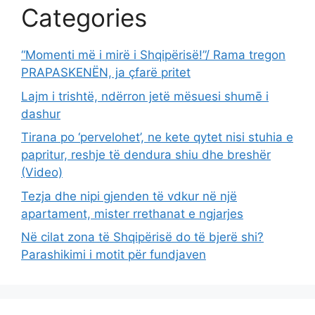
Categories
“Momenti më i mirë i Shqipërisë!”/ Rama tregon
PRAPASKENËN, ja çfarë pritet
Lajm i trishtë, ndërron jetë mësuesi shumē i
dashur
Tirana po ‘pervelohet’, ne kete qytet nisi stuhia e
papritur, reshje të dendura shiu dhe breshër
(Video)
Tezja dhe nipi gjenden të vdkur në një
apartament, mister rrethanat e ngjarjes
Në cilat zona të Shqipërisë do të bjerë shi?
Parashikimi i motit për fundjaven