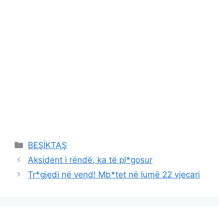
Categories
BEŞİKTAŞ
Aksident i rëndë, ka të pl*gosur
Tr*gjedi në vend! Mb*tet në lumë 22 vjecari