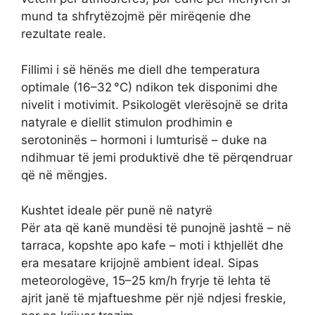
mund ta shfrytëzojmë për mirëqenie dhe
rezultate reale.
Fillimi i së hënës me diell dhe temperatura
optimale (16–32 °C) ndikon tek disponimi dhe
nivelit i motivimit. Psikologët vlerësojnë se drita
natyrale e diellit stimulon prodhimin e
serotoninës – hormoni i lumturisë – duke na
ndihmuar të jemi produktivë dhe të përqendruar
që në mëngjes.
Kushtet ideale për punë në natyrë
Për ata që kanë mundësi të punojnë jashtë – në
tarraca, kopshte apo kafe – moti i kthjellët dhe
era mesatare krijojnë ambient ideal. Sipas
meteorologëve, 15–25 km/h fryrje të lehta të
ajrit janë të mjaftueshme për një ndjesi freskie,