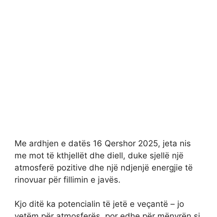
Me ardhjen e datës 16 Qershor 2025, jeta nis
me mot të kthjellët dhe diell, duke sjellë një
atmosferë pozitive dhe një ndjenjë energjie të
rinovuar për fillimin e javës.
Kjo ditë ka potencialin të jetë e veçantë – jo
vetëm për atmosferës, por edhe për mënyrën si