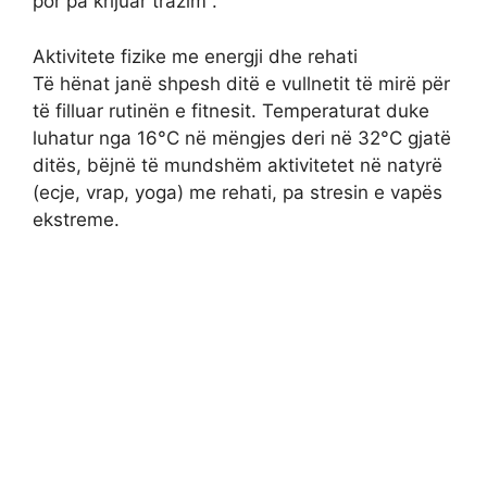
por pa krijuar trazim .
Aktivitete fizike me energji dhe rehati
Të hënat janë shpesh ditë e vullnetit të mirë për
të filluar rutinën e fitnesit. Temperaturat duke
luhatur nga 16°C në mëngjes deri në 32°C gjatë
ditës, bëjnë të mundshëm aktivitetet në natyrë
(ecje, vrap, yoga) me rehati, pa stresin e vapës
ekstreme.