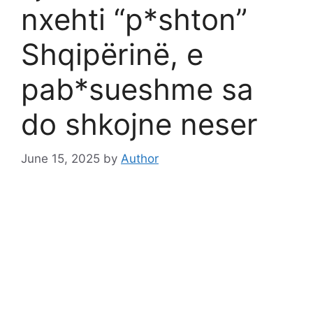
nxehti “p*shton”
Shqipërinë, e
pab*sueshme sa
do shkojne neser
June 15, 2025
by
Author