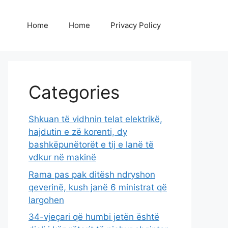
Home
Home
Privacy Policy
Categories
Shkuan të vidhnin telat elektrikë,
hajdutin e zë korenti, dy
bashkëpunëtorët e tij e lanë të
vdkur në makinë
Rama pas pak ditësh ndryshon
qeverinë, kush janë 6 ministrat që
largohen
34-vjeçari që humbi jetën është