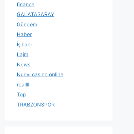
finance
GALATASARAY
Gündem
Haber
İş İlanı
Lajm
News
Nuovi casino online
reallll
Top
TRABZONSPOR