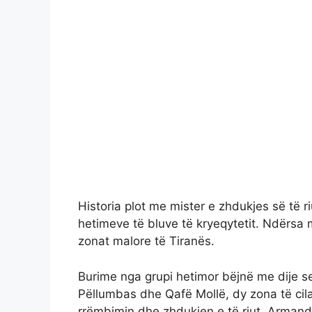
Historia plot me mister e zhdukjes së të r
hetimeve të bluve të kryeqytetit. Ndërsa 
zonat malore të Tiranës.
Burime nga grupi hetimor bëjnë me dije se
Pëllumbas dhe Qafë Mollë, dy zona të cila
rrëmbimin dhe zhdukjen e të riut, Armand