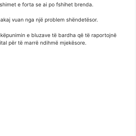
yshimet e forta se ai po fshihet brenda.
hakaj vuan nga një problem shëndetësor.
hkëpunimin e bluzave të bardha që të raportojnë
ital për të marrë ndihmë mjekësore.