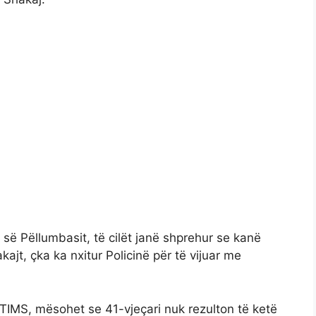
ë Pëllumbasit, të cilët janë shprehur se kanë
jt, çka ka nxitur Policinë për të vijuar me
 TIMS, mësohet se 41-vjeçari nuk rezulton të ketë