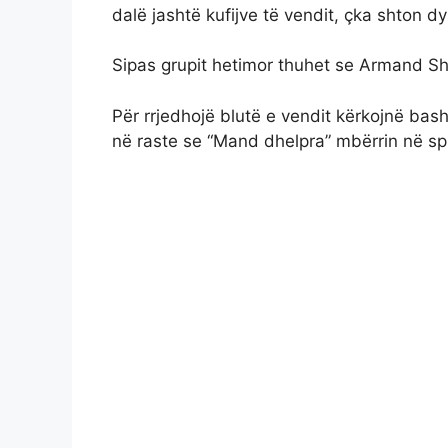
dalë jashtë kufijve të vendit, çka shton d
Sipas grupit hetimor thuhet se Armand S
Për rrjedhojë blutë e vendit kërkojnë bas
në raste se “Mand dhelpra” mbërrin në sp