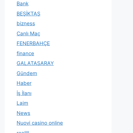
Bank
BEŞİKTAŞ
bizness
Canlı Maç
FENERBAHÇE
finance
GALATASARAY
Gündem
Haber
İş İlanı
Lajm
News
Nuovi casino online
reallll