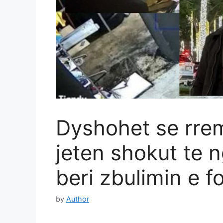
Dyshohet se rre
jeten shokut te n
beri zbulimin e f
by
Author