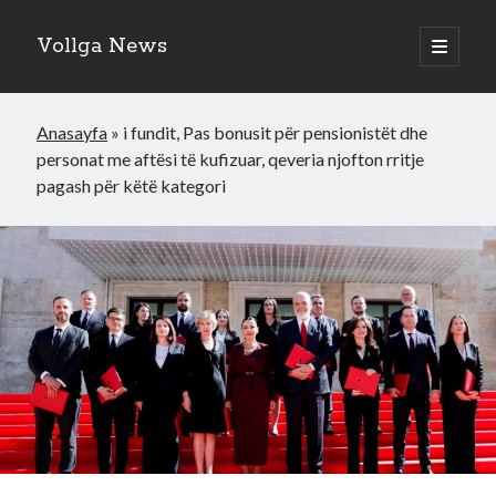
Vollga News
open
primary
menu
Anasayfa
»
i fundit, Pas bonusit për pensionistët dhe
personat me aftësi të kufizuar, qeveria njofton rritje
pagash për këtë kategori