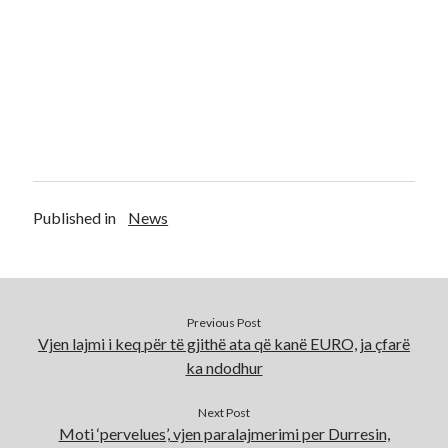
Published in
News
Previous Post
Vjen lajmi i keq për të gjithë ata që kanë EURO, ja çfarë
ka ndodhur
Next Post
Moti ‘pervelues’, vjen paralajmerimi per Durresin,