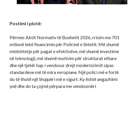
Postimi i plotë:
Përmes Aktit Normativ të Buxhetit 2026, rrisim me 701
milionë lekë financimin për Policinë e Shtetit. Më shumë
mbështetje për pagat e efektivëve, më shumë investime
në teknologji, më shumë motivim për strukturat elitare
dhe një tjetër hap i vendosur drejt modernizimit sipas
standardeve më të mira evropiane. Një polici më e fortë
do të thotë një Shqipëri më e sigurt. Ky është angazhimi
ynë dhe do ta çojmë përpara me vendosmëri