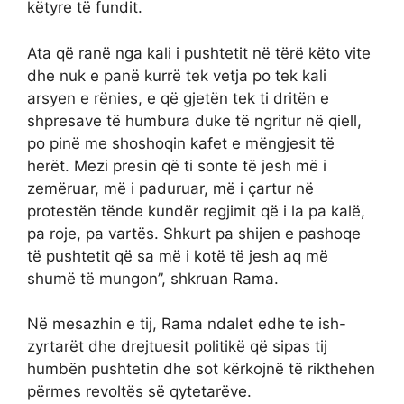
këtyre të fundit.
Ata që ranë nga kali i pushtetit në tërë këto vite
dhe nuk e panë kurrë tek vetja po tek kali
arsyen e rënies, e që gjetën tek ti dritën e
shpresave të humbura duke të ngritur në qiell,
po pinë me shoshoqin kafet e mëngjesit të
herët. Mezi presin që ti sonte të jesh më i
zemëruar, më i paduruar, më i çartur në
protestën tënde kundër regjimit që i la pa kalë,
pa roje, pa vartës. Shkurt pa shijen e pashoqe
të pushtetit që sa më i kotë të jesh aq më
shumë të mungon”, shkruan Rama.
Në mesazhin e tij, Rama ndalet edhe te ish-
zyrtarët dhe drejtuesit politikë që sipas tij
humbën pushtetin dhe sot kërkojnë të rikthehen
përmes revoltës së qytetarëve.