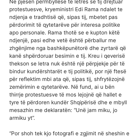
Në pjesën përmbyllëse të letrës së tij drejtuar
protestuesve, kryeministri Edi Rama ndalet te
ndjenja e tradhtisë që, sipas tij, mbetet pas
përdorimit të qytetarëve për interesa politike
apo personale. Rama thotë se e kupton këtë
ndjenjë, pasi edhe vetë është përballur me
zhgënjime nga bashkëpunëtorë dhe zyrtarë që
kanë shpërdoruar besimin e tij. Kreu i qeverisë
thekson se letra nuk është një përpjekje për të
bindur kundërshtarët e tij politikë, por një ftesë
për reflektim mbi ata që, sipas tij, shfrytëzojnë
zemërimin e qytetarëve. Në fund, ai u bën
thirrje protestuesve të mos lejojnë që hallet e
tyre të përdoren kundër Shqipërisë dhe e mbyll
mesazhin me deklaratën: “Unë jam miku, jo
armiku yt”.
“Por shoh tek kjo fotografi e zgjimit në sheshin e