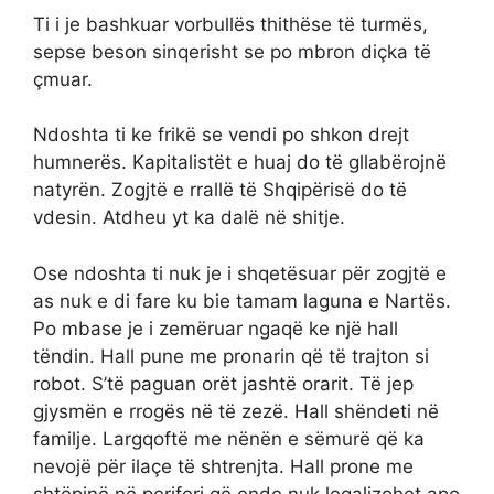
Ti i je bashkuar vorbullës thithëse të turmës,
sepse beson sinqerisht se po mbron diçka të
çmuar.
Ndoshta ti ke frikë se vendi po shkon drejt
humnerës. Kapitalistët e huaj do të gllabërojnë
natyrën. Zogjtë e rrallë të Shqipërisë do të
vdesin. Atdheu yt ka dalë në shitje.
Ose ndoshta ti nuk je i shqetësuar për zogjtë e
as nuk e di fare ku bie tamam laguna e Nartës.
Po mbase je i zemëruar ngaqë ke një hall
tëndin. Hall pune me pronarin që të trajton si
robot. S’të paguan orët jashtë orarit. Të jep
gjysmën e rrogës në të zezë. Hall shëndeti në
familje. Largqoftë me nënën e sëmurë që ka
nevojë për ilaçe të shtrenjta. Hall prone me
shtëpinë në periferi që ende nuk legalizohet apo