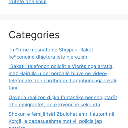
rrufetë dhe shiu!
Categories
Tm*rr ne mesnate ne Shqiperi, flaket
ke*cenojne dhjetera jete njerezish
“Sakati” telefonon policët e Vlorës nga arratia,
Inez Hajrulla u del përballë bluve në video-
telefonatë dhe i urdhëron: Largohuni nga lokali
tani
Qeveria realizon diçka fantastike për shqiptarët
dhe emigrantët, do e kryeni në sekonda
Shokun e fëmijërisë! Zbulohet emri i autorit në
Korçë, e pabesueshme motivi, policia jep