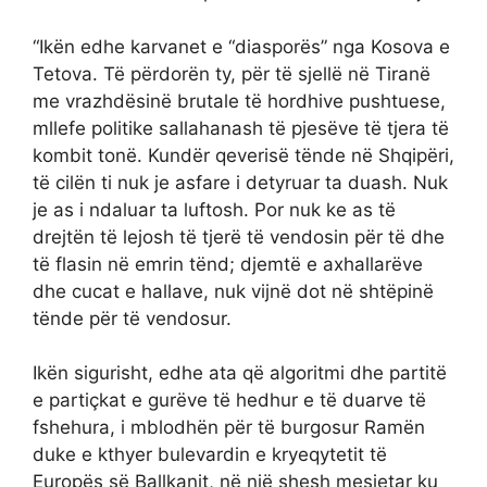
“Ikën edhe karvanet e “diasporës” nga Kosova e
Tetova. Të përdorën ty, për të sjellë në Tiranë
me vrazhdësinë brutale të hordhive pushtuese,
mllefe politike sallahanash të pjesëve të tjera të
kombit tonë. Kundër qeverisë tënde në Shqipëri,
të cilën ti nuk je asfare i detyruar ta duash. Nuk
je as i ndaluar ta luftosh. Por nuk ke as të
drejtën të lejosh të tjerë të vendosin për të dhe
të flasin në emrin tënd; djemtë e axhallarëve
dhe cucat e hallave, nuk vijnë dot në shtëpinë
tënde për të vendosur.
Ikën sigurisht, edhe ata që algoritmi dhe partitë
e partiçkat e gurëve të hedhur e të duarve të
fshehura, i mblodhën për të burgosur Ramën
duke e kthyer bulevardin e kryeqytetit të
Europës së Ballkanit, në një shesh mesjetar ku