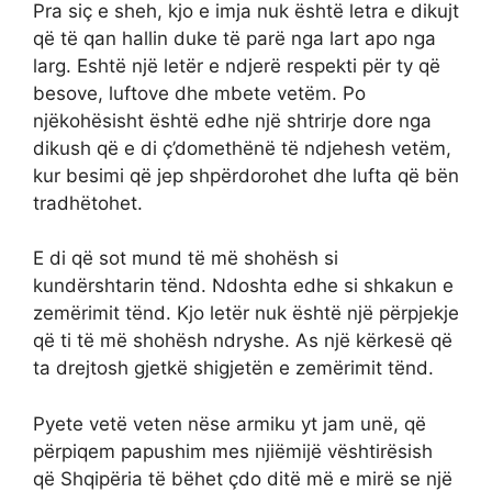
Pra siç e sheh, kjo e imja nuk është letra e dikujt
që të qan hallin duke të parë nga lart apo nga
larg. Eshtë një letër e ndjerë respekti për ty që
besove, luftove dhe mbete vetëm. Po
njëkohësisht është edhe një shtrirje dore nga
dikush që e di ç’domethënë të ndjehesh vetëm,
kur besimi që jep shpërdorohet dhe lufta që bën
tradhëtohet.
E di që sot mund të më shohësh si
kundërshtarin tënd. Ndoshta edhe si shkakun e
zemërimit tënd. Kjo letër nuk është një përpjekje
që ti të më shohësh ndryshe. As një kërkesë që
ta drejtosh gjetkë shigjetën e zemërimit tënd.
Pyete vetë veten nëse armiku yt jam unë, që
përpiqem papushim mes njiëmijë vështirësish
që Shqipëria të bëhet çdo ditë më e mirë se një