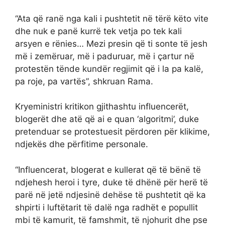
“Ata që ranë nga kali i pushtetit në tërë këto vite
dhe nuk e panë kurrë tek vetja po tek kali
arsyen e rënies… Mezi presin që ti sonte të jesh
më i zemëruar, më i paduruar, më i çartur në
protestën tënde kundër regjimit që i la pa kalë,
pa roje, pa vartës”, shkruan Rama.
Kryeministri kritikon gjithashtu influencerët,
blogerët dhe atë që ai e quan ‘algoritmi’, duke
pretenduar se protestuesit përdoren për klikime,
ndjekës dhe përfitime personale.
“Influencerat, blogerat e kullerat që të bënë të
ndjehesh heroi i tyre, duke të dhënë për herë të
parë në jetë ndjesinë dehëse të pushtetit që ka
shpirti i luftëtarit të dalë nga radhët e popullit
mbi të kamurit, të famshmit, të njohurit dhe pse