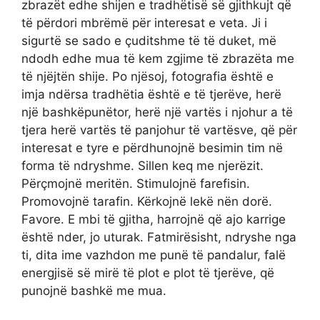
zbrazët edhe shijen e tradhëtisë së gjithkujt që
të përdori mbrëmë për interesat e veta. Ji i
sigurtë se sado e çuditshme të të duket, më
ndodh edhe mua të kem zgjime të zbrazëta me
të njëjtën shije. Po njësoj, fotografia është e
imja ndërsa tradhëtia është e të tjerëve, herë
një bashkëpunëtor, herë një vartës i njohur a të
tjera herë vartës të panjohur të vartësve, që për
interesat e tyre e përdhunojnë besimin tim në
forma të ndryshme. Sillen keq me njerëzit.
Përçmojnë meritën. Stimulojnë farefisin.
Promovojnë tarafin. Kërkojnë lekë nën dorë.
Favore. E mbi të gjitha, harrojnë që ajo karrige
është nder, jo uturak. Fatmirësisht, ndryshe nga
ti, dita ime vazhdon me punë të pandalur, falë
energjisë së mirë të plot e plot të tjerëve, që
punojnë bashkë me mua.