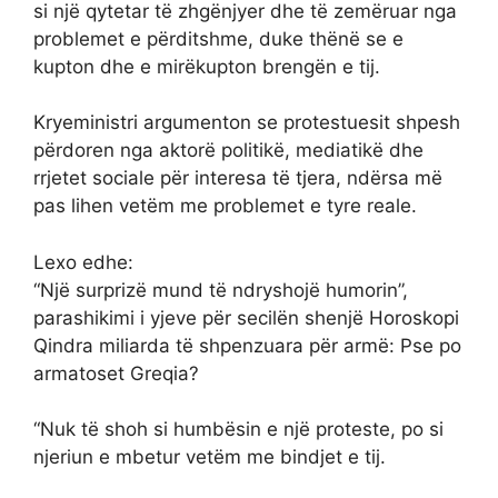
si një qytetar të zhgënjyer dhe të zemëruar nga
problemet e përditshme, duke thënë se e
kupton dhe e mirëkupton brengën e tij.
Kryeministri argumenton se protestuesit shpesh
përdoren nga aktorë politikë, mediatikë dhe
rrjetet sociale për interesa të tjera, ndërsa më
pas lihen vetëm me problemet e tyre reale.
Lexo edhe:
“Një surprizë mund të ndryshojë humorin”,
parashikimi i yjeve për secilën shenjë Horoskopi
Qindra miliarda të shpenzuara për armë: Pse po
armatoset Greqia?
“Nuk të shoh si humbësin e një proteste, po si
njeriun e mbetur vetëm me bindjet e tij.