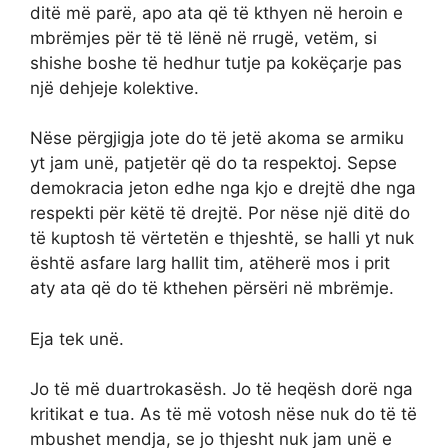
ditë më parë, apo ata që të kthyen në heroin e
mbrëmjes për të të lënë në rrugë, vetëm, si
shishe boshe të hedhur tutje pa kokëçarje pas
një dehjeje kolektive.
Nëse përgjigja jote do të jetë akoma se armiku
yt jam unë, patjetër që do ta respektoj. Sepse
demokracia jeton edhe nga kjo e drejtë dhe nga
respekti për këtë të drejtë. Por nëse një ditë do
të kuptosh të vërtetën e thjeshtë, se halli yt nuk
është asfare larg hallit tim, atëherë mos i prit
aty ata që do të kthehen përsëri në mbrëmje.
Eja tek unë.
Jo të më duartrokasësh. Jo të heqësh dorë nga
kritikat e tua. As të më votosh nëse nuk do të të
mbushet mendja, se jo thjesht nuk jam unë e