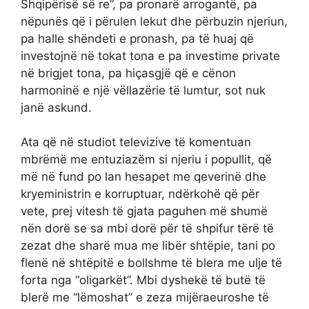
Shqipërisë së re”, pa pronarë arrogantë, pa
nëpunës që i përulen lekut dhe përbuzin njeriun,
pa halle shëndeti e pronash, pa të huaj që
investojnë në tokat tona e pa investime private
në brigjet tona, pa hiçasgjë që e cënon
harmoninë e një vëllazërie të lumtur, sot nuk
janë askund.
Ata që në studiot televizive të komentuan
mbrëmë me entuziazëm si njeriu i popullit, që
më në fund po lan hesapet me qeverinë dhe
kryeministrin e korruptuar, ndërkohë që për
vete, prej vitesh të gjata paguhen më shumë
nën dorë se sa mbi dorë për të shpifur tërë të
zezat dhe sharë mua me libër shtëpie, tani po
flenë në shtëpitë e bollshme të blera me ulje të
forta nga “oligarkët”. Mbi dyshekë të butë të
blerë me “lëmoshat” e zeza mijëraeuroshe të