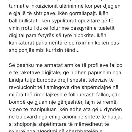
turmat e inkuizicionit ulërinin në kor për djegien
e gjallë të shtrigave. Ikën qorrallapajt. Ikën
ballibullistat. Ikën sypuliturat opozitare që të
vinin rrotull duke folur me pasqyrën e tualetit
digjital para fytyrës së tyre hipokrite. Ikën
karikaturat parlamentare që nxirrnin kokën pas
shqiponjës mbi kurrizin tënd…
Së bashku me armatat armike të profileve fallco
e të raketave digjitale, që hidhen papushim nga
Lindja tutje Europës drejt sheshit televiziv të
revolucionit të flamingove dhe shpërndajnë në
mijëra thërrime lajkesh e follouerash fallco, çdo
bombë që gjuan një gënjeshtër, lajm të rremë,
video të manipuluar, ikën edhe ata që u dyndën
në bulevard nga emigracioni në shtete të huaja,
si shqiponja shpëtimtare të mëmëdheut të
nxjerrë nga algoritmi në sheshbetejën e