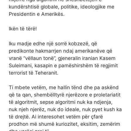
kundërshtisë globale, politike, ideologjike me
Presidentin e Amerikës.
Ikën të tërë!
Iku madje edhe një sorrë kobzezë, që
predikonte hakmarrjen ndaj amerikanëve që
vranë “vëllaun tonë”, gjeneralin iranian Kasem
Suleimani, kasapin e pamëshirshëm të regjimit
terrorist të Teheranit.
Ti mbete vetëm, me hallin tënd dhe pa askënd
që ta qan, shembëlltyrë njerëzore e proletariatit
të algoritmit, sepse algoritmi nuk ka ndjenja,
nuk njeh njerëz, nuk do ideale, nuk pyet kush ka
të drejtë. Ai interesohet vetëm për çfarë
prodhon më shumë kuriozitet, eksitim, zemërim