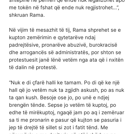
me tokën në fshat që ende nuk regjistrohet…”,
shkruan Rama.
Në vijim të mesazhit të tij, Rama shprehet se e
kupton zemërimin e qytetarëve ndaj
padrejtësive, pronarëve abuzivë, burokracisë
dhe arrogancës së administratës, por shton se
protestuesit janë lënë vetëm nga ata që i nxitën
të dalin në protestë.
“Nuk e di çfarë halli ke tamam. Po di që ke një
hall që jo vetëm nuk ta zgjidh askush, po as nuk
ta qan kush. Besoje ose jo, po unë e ndjej
brengën tënde. Sepse jo vetëm të kuptoj, po
edhe të mirëkuptoj, ngaqë jam po aq i zemëruar
sa ti me pronarin e pasur që kujton se pasuria i
jep të drejtë të sillet si zot i fatit tënd. Me