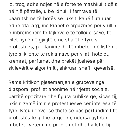
jo, troç, edhe ndjesinë e fortë të mashkullit që si
në një përrallë, u bë idhulli i femrave të
paarritshme të botës së luksit, kanë fluturuar
edhe ata larg, me krahët e orgazmës për vrullin
e mbrëmshëm të lajkeve e të follouersave, të
cilët hynë në gjinjtë e në shalët e tyre si
protestues, por tanimë do të mbeten në listën e
tyre si klientë të reklamave për vilat, hotelet,
kremrat, parfumet dhe brekët joshëse për
skllevërit e algoritmit”, shkruan shefi i qeverisë.
Rama kritikon pjesëmarrjen e grupeve nga
diaspora, profilet anonime në rrjetet sociale,
partitë opozitare dhe figura publike që, sipas tij,
nxisin zemërimin e protestuesve për interesa të
tyre. Kreu i qeverisë thotë se pas përfundimit të
protestës të gjithë largohen, ndërsa qytetari
mbetet i vetëm me problemet dhe hallet e tij.