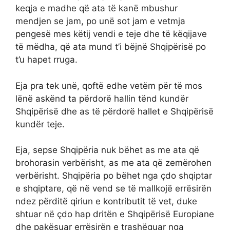
keqja e madhe që ata të kanë mbushur
mendjen se jam, po unë sot jam e vetmja
pengesë mes këtij vendi e teje dhe të këqijave
të mëdha, që ata mund t’i bëjnë Shqipërisë po
t’u hapet rruga.
Eja pra tek unë, qoftë edhe vetëm për të mos
lënë askënd ta përdorë hallin tënd kundër
Shqipërisë dhe as të përdorë hallet e Shqipërisë
kundër teje.
Eja, sepse Shqipëria nuk bëhet as me ata që
brohorasin verbërisht, as me ata që zemërohen
verbërisht. Shqipëria po bëhet nga çdo shqiptar
e shqiptare, që në vend se të mallkojë errësirën
ndez përditë qiriun e kontributit të vet, duke
shtuar në çdo hap dritën e Shqipërisë Europiane
dhe pakësuar errësirën e trashëguar nga