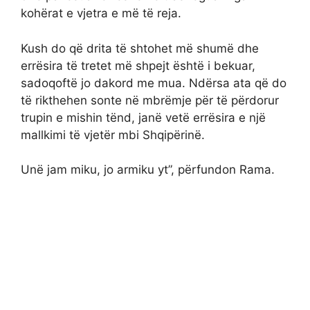
kohërat e vjetra e më të reja.
Kush do që drita të shtohet më shumë dhe
errësira të tretet më shpejt është i bekuar,
sadoqoftë jo dakord me mua. Ndërsa ata që do
të rikthehen sonte në mbrëmje për të përdorur
trupin e mishin tënd, janë vetë errësira e një
mallkimi të vjetër mbi Shqipërinë.
Unë jam miku, jo armiku yt”, përfundon Rama.