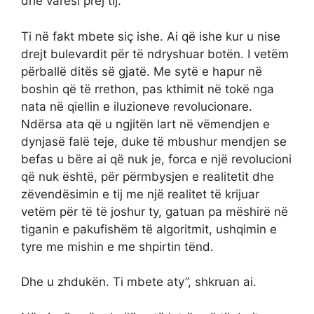
dhe varësi prej tij.
Ti në fakt mbete siç ishe. Ai që ishe kur u nise
drejt bulevardit për të ndryshuar botën. I vetëm
përballë ditës së gjatë. Me sytë e hapur në
boshin që të rrethon, pas kthimit në tokë nga
nata në qiellin e iluzioneve revolucionare.
Ndërsa ata që u ngjitën lart në vëmendjen e
dynjasë falë teje, duke të mbushur mendjen se
befas u bëre ai që nuk je, forca e një revolucioni
që nuk është, për përmbysjen e realitetit dhe
zëvendësimin e tij me një realitet të krijuar
vetëm për të të joshur ty, gatuan pa mëshirë në
tiganin e pakufishëm të algoritmit, ushqimin e
tyre me mishin e me shpirtin tënd.
Dhe u zhdukën. Ti mbete aty”, shkruan ai.