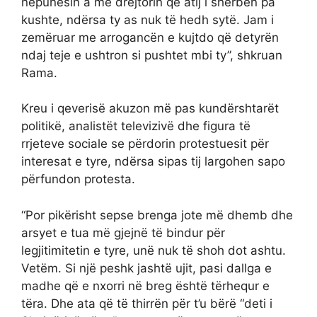
nëpunësin a me drejtorin që atij i shërben pa
kushte, ndërsa ty as nuk të hedh sytë. Jam i
zemëruar me arrogancën e kujtdo që detyrën
ndaj teje e ushtron si pushtet mbi ty”, shkruan
Rama.
Kreu i qeverisë akuzon më pas kundërshtarët
politikë, analistët televizivë dhe figura të
rrjeteve sociale se përdorin protestuesit për
interesat e tyre, ndërsa sipas tij largohen sapo
përfundon protesta.
“Por pikërisht sepse brenga jote më dhemb dhe
arsyet e tua më gjejnë të bindur për
legjitimitetin e tyre, unë nuk të shoh dot ashtu.
Vetëm. Si një peshk jashtë ujit, pasi dallga e
madhe që e nxorri në breg është tërhequr e
tëra. Dhe ata që të thirrën për t’u bërë “deti i