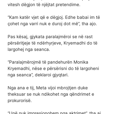
vitesh dëgjon të njëjtat pretendime.
“Kam katër vjet që e dëgjoj. Edhe babai im të
çohet nga varri nuk e duroj dot më”, tha ajo.
Pas kësaj, gjykata paralajmëroi se në rast
përsëritjeje të ndërhyrjeve, Kryemadhi do të
largohej nga seanca.
“Paralajmërojmë të pandehurën Monika
Kryemadhi, nëse e përsërisni do të largoheni
nga seanca”, deklaroi gjyqtari.
Nga ana e tij, Meta vijoi mbrojtjen duke
theksuar se nuk ndikohet nga qëndrimet e
prokurorisë.
“Unë nuk impresionohem nga aktrimet”, tha ai,