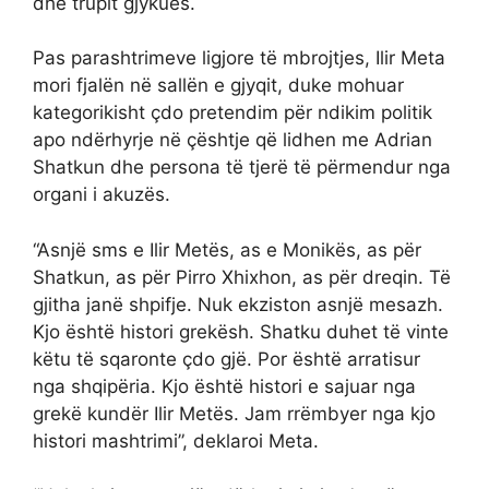
dhe trupit gjykues.
Pas parashtrimeve ligjore të mbrojtjes, Ilir Meta
mori fjalën në sallën e gjyqit, duke mohuar
kategorikisht çdo pretendim për ndikim politik
apo ndërhyrje në çështje që lidhen me Adrian
Shatkun dhe persona të tjerë të përmendur nga
organi i akuzës.
“Asnjë sms e Ilir Metës, as e Monikës, as për
Shatkun, as për Pirro Xhixhon, as për dreqin. Të
gjitha janë shpifje. Nuk ekziston asnjë mesazh.
Kjo është histori grekësh. Shatku duhet të vinte
këtu të sqaronte çdo gjë. Por është arratisur
nga shqipëria. Kjo është histori e sajuar nga
grekë kundër Ilir Metës. Jam rrëmbyer nga kjo
histori mashtrimi”, deklaroi Meta.