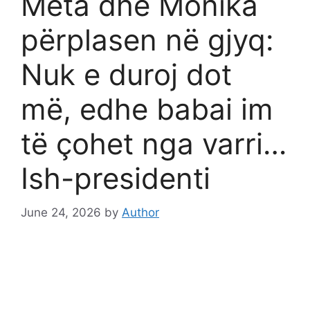
Meta dhe Monika
përplasen në gjyq:
Nuk e duroj dot
më, edhe babai im
të çohet nga varri…
Ish-presidenti
June 24, 2026
by
Author