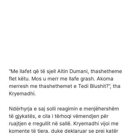
“Me llafet që të sjell Altin Dumani, thashetheme
flet këtu. Mos u merr me llafe grash. Akoma
merresh me thashethemet e Tedi Blushit?”, tha
Kryemadhi.
Ndërhyrja e saj solli reagimin e menjëhershëm
të gjykatës, e cila i tërhoqi vëmendjen për
ruajtjen e rregullit në sallë. Kryemadhi vijoi me
komente të tjera, duke deklaruar se prej katër