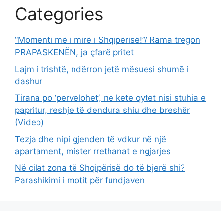
Categories
“Momenti më i mirë i Shqipërisë!”/ Rama tregon
PRAPASKENËN, ja çfarë pritet
Lajm i trishtë, ndërron jetë mësuesi shumē i
dashur
Tirana po ‘pervelohet’, ne kete qytet nisi stuhia e
papritur, reshje të dendura shiu dhe breshër
(Video)
Tezja dhe nipi gjenden të vdkur në një
apartament, mister rrethanat e ngjarjes
Në cilat zona të Shqipërisë do të bjerë shi?
Parashikimi i motit për fundjaven