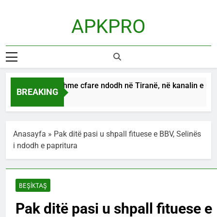
Skip
to
APKPRO
content
E pabesueshme cfare ndodh në Tiranë, në kanalin e ujërave
BREAKING
8 Hours Ago
Anasayfa
»
Pak ditë pasi u shpall fituese e BBV, Selinës
i ndodh e papritura
BEŞİKTAŞ
Pak ditë pasi u shpall fituese e