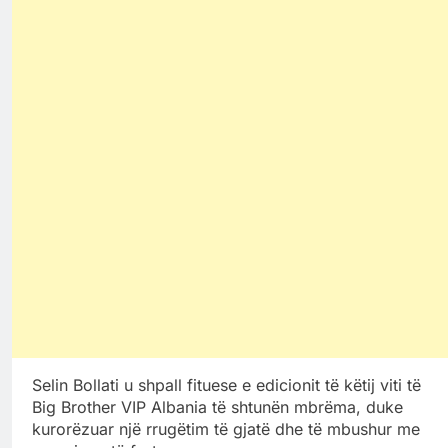
Selin Bollati u shpall fituese e edicionit të këtij viti të
Big Brother VIP Albania të shtunën mbrëma, duke
kurorëzuar një rrugëtim të gjatë dhe të mbushur me