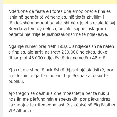
Ndërkohë që festa e fitores dhe emocionet e finales
ishin në qendër të vëmendjes, një tjetër zhvillim i
rëndësishëm ndodhi paralelisht në rrjetet sociale të saj.
Brenda vetëm dy netësh, profili i saj në Instagram
përjetoi një rritje të jashtëzakonshme të ndjekësve.
Nga një numër prej rreth 193,000 ndjekësish në natën
e finales, ajo arriti në rreth 239,000 ndjekës, duke
fituar plot 46,000 ndjekës të rinj në vetëm 48 orë.
Kjo rritje e shpejtë nuk është thjesht një statistikë, por
një dëshmi e qartë e ndikimit që Selina ka pasur te
publiku.
Ajo tregon se dashuria dhe mbështetja për të nuk u
ndalën me përfundimin e spektaklit, por përkundrazi,
vazhdojnë të rriten edhe jashtë shtëpisë së Big Brother
VIP Albania.