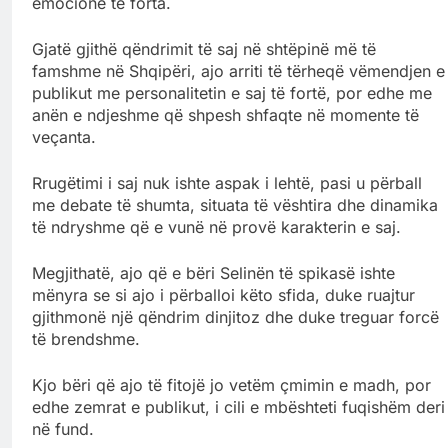
emocione të forta.
Gjatë gjithë qëndrimit të saj në shtëpinë më të
famshme në Shqipëri, ajo arriti të tërheqë vëmendjen e
publikut me personalitetin e saj të fortë, por edhe me
anën e ndjeshme që shpesh shfaqte në momente të
veçanta.
Rrugëtimi i saj nuk ishte aspak i lehtë, pasi u përball
me debate të shumta, situata të vështira dhe dinamika
të ndryshme që e vunë në provë karakterin e saj.
Megjithatë, ajo që e bëri Selinën të spikasë ishte
mënyra se si ajo i përballoi këto sfida, duke ruajtur
gjithmonë një qëndrim dinjitoz dhe duke treguar forcë
të brendshme.
Kjo bëri që ajo të fitojë jo vetëm çmimin e madh, por
edhe zemrat e publikut, i cili e mbështeti fuqishëm deri
në fund.