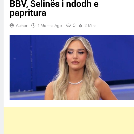
BBV, Selinës i ndodh e
papritura
0
Author
4 Months Ago
2 Mins