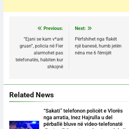
Previous:
Next:
Post
navigation
“Ejani se kam v*arë
Përfshihet nga flakët
gruan”, policia në Fier
një banesë, humb jetën
alarmohet pas
nëna me 6 fëmijët
telefonatës, habiten kur
shkojnë
Related News
“Sakati” telefonon policët e Vlorës
nga arratia, Inez Hajrulla u del
përballë bluve në video-telefonatë