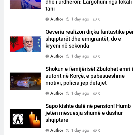
dhe i urdhëron: Largohuni nga lokali
tani
Author
1 day ago
0
Qeveria realizon diçka fantastike për
shqiptarët dhe emigrantët, do e
kryeni në sekonda
Author
1 day ago
0
Shokun e fëmijërisë! Zbulohet emri i
autorit në Korçë, e pabesueshme
motivi, policia jep detajet
Author
1 day ago
0
Sapo kishte dalë në pension! Humb
jetën mësuesja shumë e dashur
shqiptare
Author
1 day ago
0