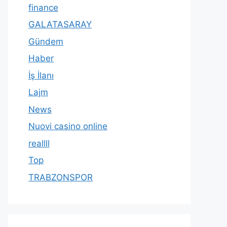
finance
GALATASARAY
Gündem
Haber
İş İlanı
Lajm
News
Nuovi casino online
reallll
Top
TRABZONSPOR