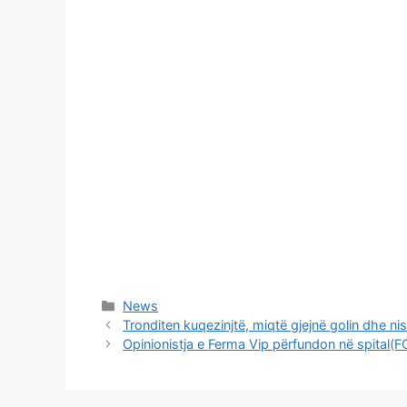
Categories
News
Tronditen kuqezinjtë, miqtë gjejnë golin dhe ni
Opinionistja e Ferma Vip përfundon në spital(