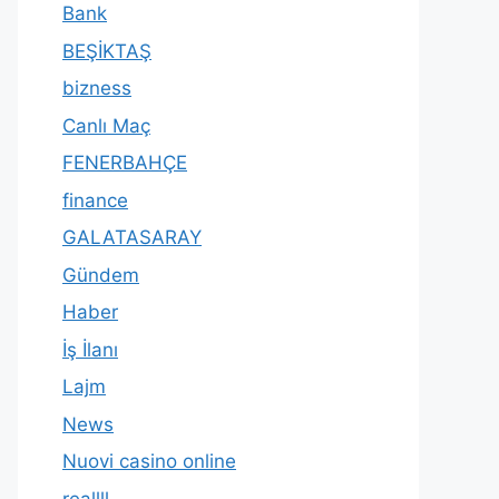
Bank
BEŞİKTAŞ
bizness
Canlı Maç
FENERBAHÇE
finance
GALATASARAY
Gündem
Haber
İş İlanı
Lajm
News
Nuovi casino online
reallll