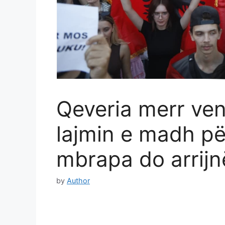
Qeveria merr ven
lajmin e madh për 
mbrapa do arrijnë
by
Author