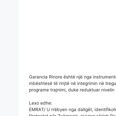
Garancia Rinore është një nga instrumente
mbështesë të rinjtë në integrimin në treg
programe trajnimi, duke reduktuar nivelin
Lexo edhe:
EMRAT/ U rrëbyen nga dallgët, identifikoh
Protestat për Zvërnecin, reagon sërish R