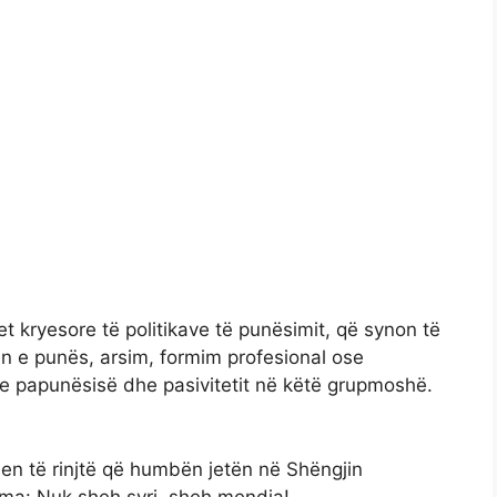
t kryesore të politikave të punësimit, që synon të
un e punës, arsim, formim profesional ose
 e papunësisë dhe pasivitetit në këtë grupmoshë.
en të rinjtë që humbën jetën në Shëngjin
ama: Nuk sheh syri, sheh mendja!