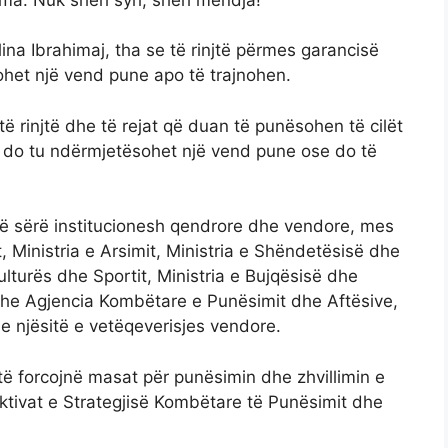
ina Ibrahimaj, tha se të rinjtë përmes garancisë
ohet një vend pune apo të trajnohen.
të rinjtë dhe të rejat që duan të punësohen të cilët
, do tu ndërmjetësohet një vend pune ose do të
 një sërë institucionesh qendrore dhe vendore, mes
, Ministria e Arsimit, Ministria e Shëndetësisë dhe
ulturës dhe Sportit, Ministria e Bujqësisë dhe
i dhe Agjencia Kombëtare e Punësimit dhe Aftësive,
e njësitë e vetëqeverisjes vendore.
 të forcojnë masat për punësimin dhe zhvillimin e
ektivat e Strategjisë Kombëtare të Punësimit dhe