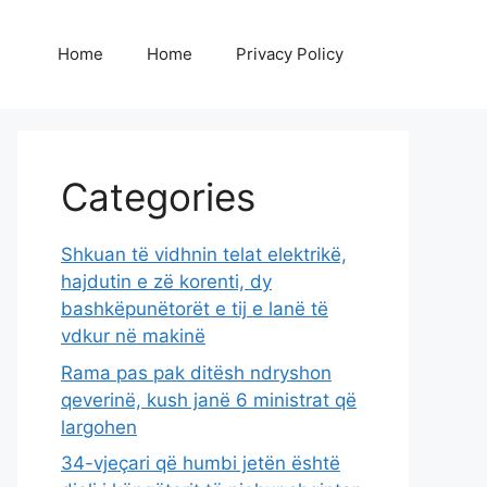
Home
Home
Privacy Policy
Categories
Shkuan të vidhnin telat elektrikë,
hajdutin e zë korenti, dy
bashkëpunëtorët e tij e lanë të
vdkur në makinë
Rama pas pak ditësh ndryshon
qeverinë, kush janë 6 ministrat që
largohen
34-vjeçari që humbi jetën është