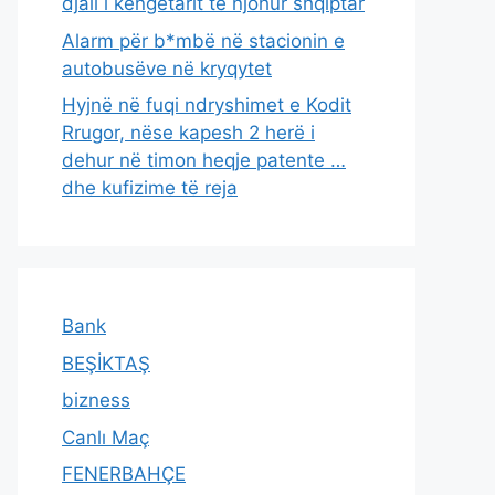
djali i këngëtarit të njohur shqiptar
Alarm për b*mbë në stacionin e
autobusëve në kryqytet
Hyjnë në fuqi ndryshimet e Kodit
Rrugor, nëse kapesh 2 herë i
dehur në timon heqje patente …
dhe kufizime të reja
Bank
BEŞİKTAŞ
bizness
Canlı Maç
FENERBAHÇE