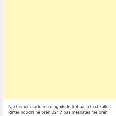
Një tërmet i fortë me magnitudë 5.8 ballë të shkallës
Rihter ndodhi në orën 02:17 pas mesnatës me orën