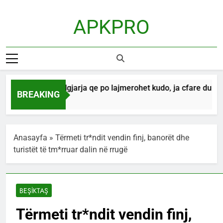
Skip
to
APKPRO
content
12 gusht! Ngjarja qe po lajmerohet kudo, ja cfare duhet te
BREAKING
1 Hour Ago
Anasayfa
»
Tërmeti tr*ndit vendin finj, banorët dhe
turistët të tm*rruar dalin në rrugë
BEŞİKTAŞ
Tërmeti tr*ndit vendin finj,