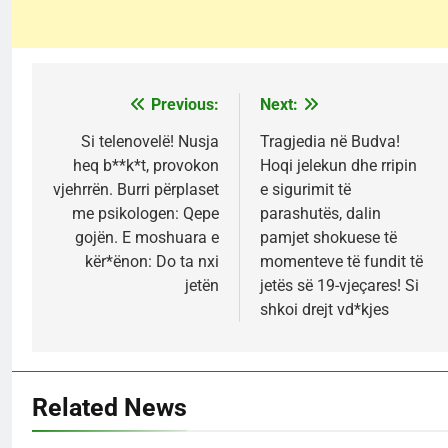
Previous:
Next:
Post
navigation
Si telenovelë! Nusja
Tragjedia në Budva!
heq b**k*t, provokon
Hoqi jelekun dhe rripin
vjehrrën. Burri përplaset
e sigurimit të
me psikologen: Qepe
parashutës, dalin
gojën. E moshuara e
pamjet shokuese të
kër*ënon: Do ta nxi
momenteve të fundit të
jetën
jetës së 19-vjeçares! Si
shkoi drejt vd*kjes
Related News