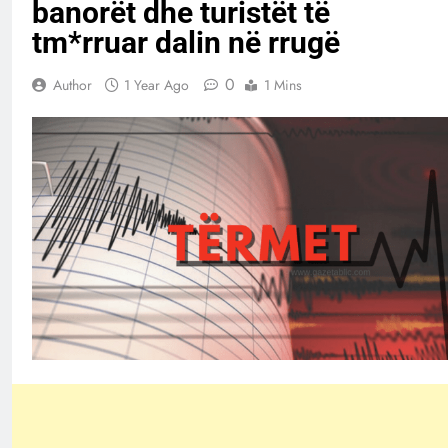
banorët dhe turistët të
tm*rruar dalin në rrugë
0
Author
1 Year Ago
1 Mins