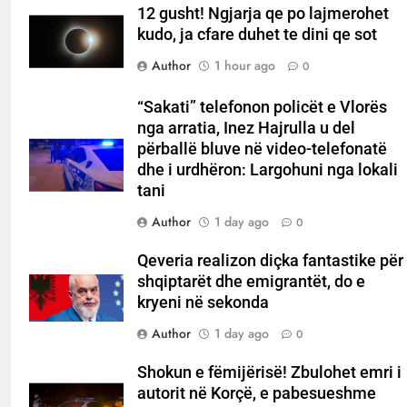
12 gusht! Ngjarja qe po lajmerohet
kudo, ja cfare duhet te dini qe sot
Author
1 hour ago
0
“Sakati” telefonon policët e Vlorës
nga arratia, Inez Hajrulla u del
përballë bluve në video-telefonatë
dhe i urdhëron: Largohuni nga lokali
tani
Author
1 day ago
0
Qeveria realizon diçka fantastike për
shqiptarët dhe emigrantët, do e
kryeni në sekonda
Author
1 day ago
0
Shokun e fëmijërisë! Zbulohet emri i
autorit në Korçë, e pabesueshme