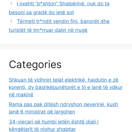
I nxehti “p*shton” Shqipërinë, nuk do ta
besoni sa gradë do jetë sot
Tërmeti tr*ndit vendin finj, banorët dhe
turistët të tm*rruar dalin në rrugë
Categories
Shkuan të vidhnin telat elektrikë, hajdutin e zë
korenti, dy bashkëpunëtorët e tij e lanë të vdkur
në makinë
Rama pas pak ditësh ndryshon qeverinë, kush
janë 6 ministrat që largohen
34-vjeçari që humbi jetën është djali i
këngëtarit të njohur shqiptar