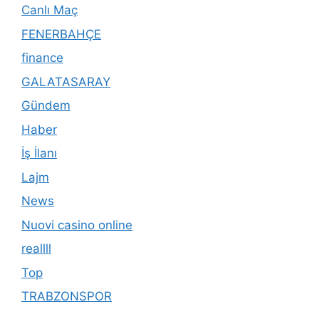
Canlı Maç
FENERBAHÇE
finance
GALATASARAY
Gündem
Haber
İş İlanı
Lajm
News
Nuovi casino online
reallll
Top
TRABZONSPOR