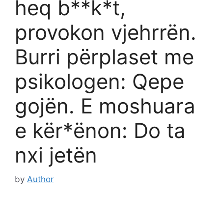
heq b**k*t,
provokon vjehrrën.
Burri përplaset me
psikologen: Qepe
gojën. E moshuara
e kër*ënon: Do ta
nxi jetën
by
Author