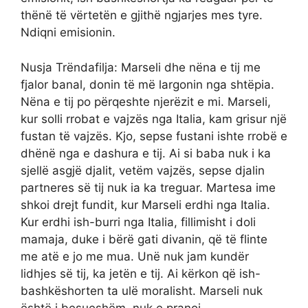
thënë të vërtetën e gjithë ngjarjes mes tyre.
Ndiqni emisionin.
Nusja Trëndafilja: Marseli dhe nëna e tij me
fjalor banal, donin të më largonin nga shtëpia.
Nëna e tij po përqeshte njerëzit e mi. Marseli,
kur solli rrobat e vajzës nga Italia, kam grisur një
fustan të vajzës. Kjo, sepse fustani ishte rrobë e
dhënë nga e dashura e tij. Ai si baba nuk i ka
sjellë asgjë djalit, vetëm vajzës, sepse djalin
partneres së tij nuk ia ka treguar. Martesa ime
shkoi drejt fundit, kur Marseli erdhi nga Italia.
Kur erdhi ish-burri nga Italia, fillimisht i doli
mamaja, duke i bërë gati divanin, që të flinte
me atë e jo me mua. Unë nuk jam kundër
lidhjes së tij, ka jetën e tij. Ai kërkon që ish-
bashkëshorten ta ulë moralisht. Marseli nuk
është i besueshëm, nuk e pranoj.