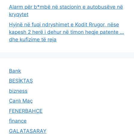
Alarm për b*mbë në stacionin e autobusëve në
kryqytet
Hyjnë në fuqi ndryshimet e Kodit Rrugor, nëse
kapesh 2 herë i dehur në timon heqje patente …
dhe kufizime të reja
Bank
BEŞİKTAŞ
bizness
Canlı Maç
FENERBAHÇE
finance
GALATASARAY