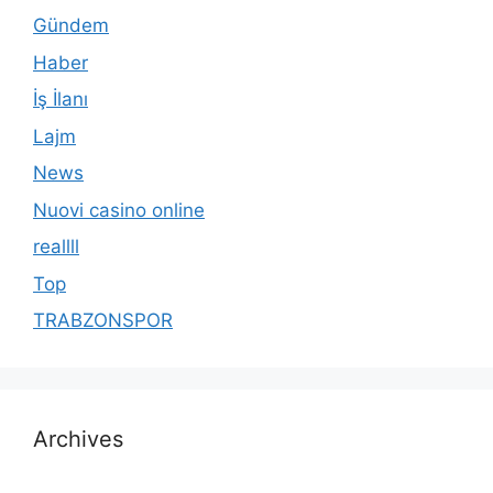
Gündem
Haber
İş İlanı
Lajm
News
Nuovi casino online
reallll
Top
TRABZONSPOR
Archives