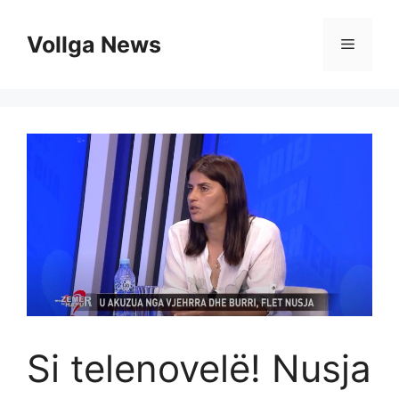
Skip
to
Vollga News
Menu
content
Si telenovelë! Nusja