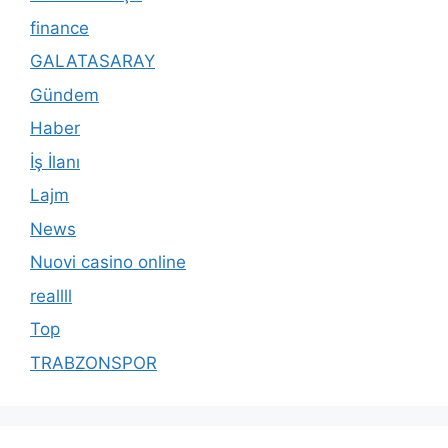
finance
GALATASARAY
Gündem
Haber
İş İlanı
Lajm
News
Nuovi casino online
reallll
Top
TRABZONSPOR