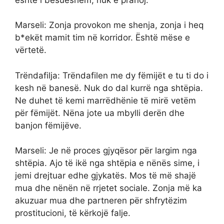
Marseli: Zonja provokon me shenja, zonja i heq
b*ekët mamit tim në korridor. Është mëse e
vërtetë.
Trëndafilja: Trëndafilen me dy fëmijët e tu ti do i
kesh në banesë. Nuk do dal kurrë nga shtëpia.
Ne duhet të kemi marrëdhënie të mirë vetëm
për fëmijët. Nëna jote ua mbylli derën dhe
banjon fëmijëve.
Marseli: Je në proces gjyqësor për largim nga
shtëpia. Ajo të ikë nga shtëpia e nënës sime, i
jemi drejtuar edhe gjykatës. Mos të më shajë
mua dhe nënën në rrjetet sociale. Zonja më ka
akuzuar mua dhe partneren për shfrytëzim
prostitucioni, të kërkojë falje.