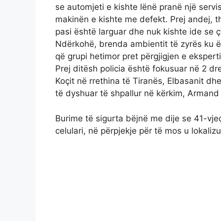
se automjeti e kishte lënë pranë një servi
makinën e kishte me defekt. Prej andej, t
pasi është larguar dhe nuk kishte ide se 
Ndërkohë, brenda ambientit të zyrës ku ës
që grupi hetimor pret përgjigjen e ekspert
Prej ditësh policia është fokusuar në 2 drej
Koçit në rrethina të Tiranës, Elbasanit dhe
të dyshuar të shpallur në kërkim, Armand
Burime të sigurta bëjnë me dije se 41-vjeç
celulari, në përpjekje për të mos u lokalizu