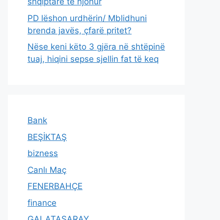
shqiptare të njohur
PD lëshon urdhërin/ Mblidhuni
brenda javës, çfarë pritet?
Nëse keni këto 3 gjëra në shtëpinë
tuaj, hiqini sepse sjellin fat të keq
Bank
BEŞİKTAŞ
bizness
Canlı Maç
FENERBAHÇE
finance
GALATASARAY