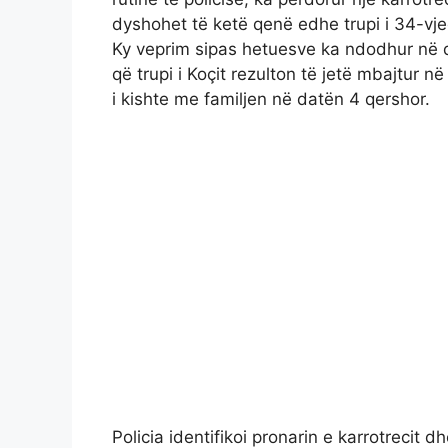
dyshohet të ketë qenë edhe trupi i 34-vjeç
Ky veprim sipas hetuesve ka ndodhur në d
që trupi i Koçit rezulton të jetë mbajtur n
i kishte me familjen në datën 4 qershor.
Policia identifikoi pronarin e karrotrecit 