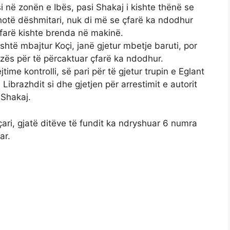
si në zonën e Ibës, pasi Shakaj i kishte thënë se
hotë dëshmitari, nuk di më se çfarë ka ndodhur
çfarë kishte brenda në makinë.
htë mbajtur Koçi, janë gjetur mbetje baruti, por
izës për të përcaktuar çfarë ka ndodhur.
time kontrolli, së pari për të gjetur trupin e Eglant
 Librazhdit si dhe gjetjen për arrestimit e autorit
 Shakaj.
ari, gjatë ditëve të fundit ka ndryshuar 6 numra
ar.