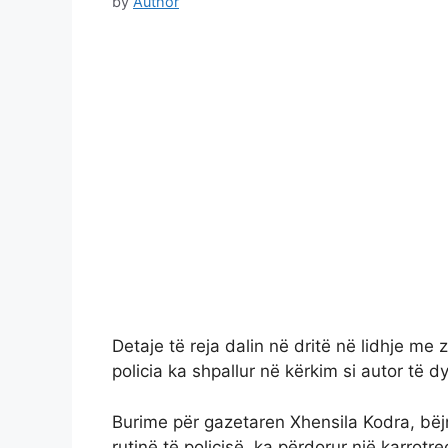
by
Author
Detaje të reja dalin në dritë në lidhje me z
policia ka shpallur në kërkim si autor të
Burime për gazetaren Xhensila Kodra, bëjn
rutinë të policisë, ka përdorur një karrotre