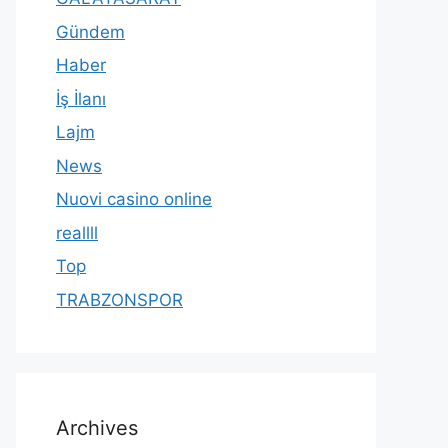
Gündem
Haber
İş İlanı
Lajm
News
Nuovi casino online
reallll
Top
TRABZONSPOR
Archives