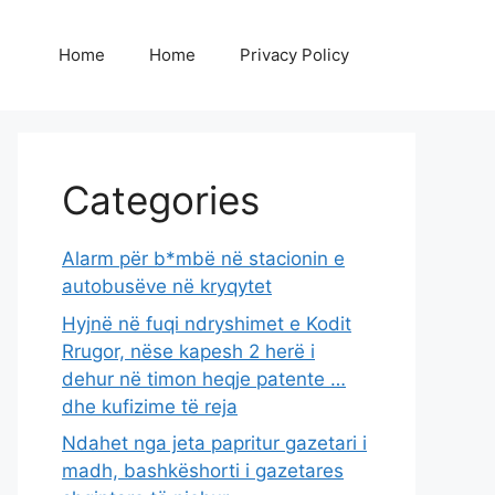
Home
Home
Privacy Policy
Categories
Alarm për b*mbë në stacionin e
autobusëve në kryqytet
Hyjnë në fuqi ndryshimet e Kodit
Rrugor, nëse kapesh 2 herë i
dehur në timon heqje patente …
dhe kufizime të reja
Ndahet nga jeta papritur gazetari i
madh, bashkëshorti i gazetares