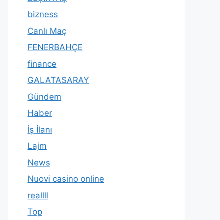
bizness
Canlı Maç
FENERBAHÇE
finance
GALATASARAY
Gündem
Haber
İş İlanı
Lajm
News
Nuovi casino online
reallll
Top