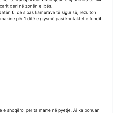
arit deri në zonën e Ibës.
atën 6, që sipas kamerave të sigurisë, rezulton
ë makinë për 1 ditë e gjysmë pasi kontaktet e fundit
dhe e shoqëroi për ta marrë në pyetje. Ai ka pohuar