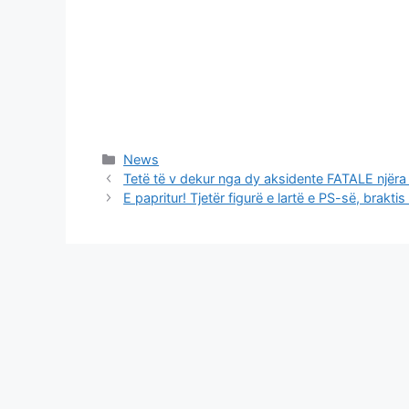
Categories
News
Tetë të v dekur nga dy aksidente FATALE njëra 
E papritur! Tjetër figurë e lartë e PS-së, brakt