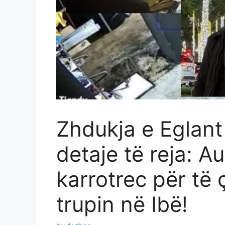
Zhdukja e Eglant
detaje të reja: Au
karrotrec për të
trupin në Ibë!