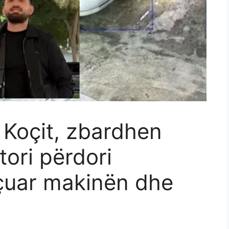
 Koçit, zbardhen
tori përdori
 çuar makinën dhe