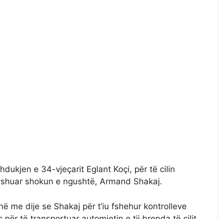
hdukjen e 34-vjeçarit Eglant Koçi, për të cilin
 dyshuar shokun e ngushtë, Armand Shakaj.
ë me dije se Shakaj për t’iu fshehur kontrolleve
c për të transportuar automjetin e tij brenda të cilit